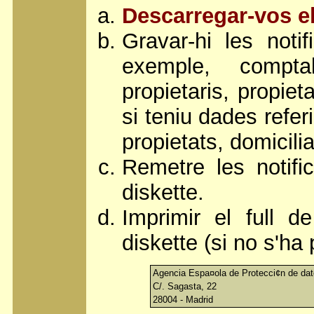
Descarregar-vos e
Gravar-hi les notif
exemple, comptab
propietaris, propiet
si teniu dades refe
propietats, domicili
Remetre les notifi
diskette.
Imprimir el full de 
diskette (si no s'ha 
Agencia Espa¤ola de Protecci¢n de da
C/. Sagasta, 22
28004 - Madrid