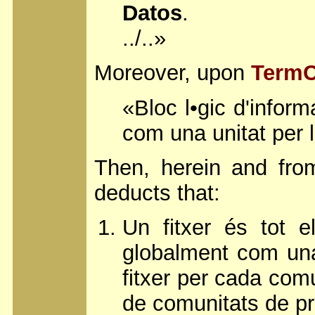
Datos
.
../..»
Moreover, upon
TermC
«Bloc l•gic d'infor
com una unitat per l
Then, herein and fr
deducts that:
Un fitxer és tot 
globalment com una 
fitxer per cada comu
de comunitats de pr