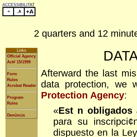
ACCESSIBILITAT
+A
.A
-A
2 quarters and 12 minut
Links
DAT
Official Agency
Act# 15/1999
Afterward the last mis
Form
Rules
data protection, we
Acrobat Reader
Protection Agency
:
Program
Rules
«
Est n obligados a
Denúncia
para su inscripci
dispuesto en la Le