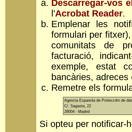
Descarregar-vos el
l'
Acrobat Reader
.
Emplenar les notif
formulari per fitxer
comunitats de pro
facturació, indican
exemple, estat com
bancàries, adreces 
Remetre els formula
Agencia Espa¤ola de Protecci¢n de da
C/. Sagasta, 22
28004 - Madrid
Si opteu per notificar-