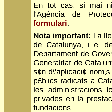
En tot cas, si mai n
l'Agència de Prote
formulari
.
Nota important:
La lle
de Catalunya, i el d
Departament de Governa
Generalitat de Cataluny
s¢n d\'aplicaci¢ nom‚s 
p£blics radicats a Cat
les administracions lo
privades en la prestac
fundacions.