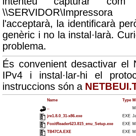
intenteu capturar com
\\SERVIDOR\Impressor
l'acceptarà, la identificarà pe
genèric i no la instal·larà. C
problema.
És convenient desactivar el
IPv4 i instal·lar-hi el pro
instruccions són a
NETBEUI.
Name
Type
M
..
M
jre1.8.0_31-x86.exe
EXE
J
FoxitReader623.815_enu_Setup.exe
EXE
M
TB47CA.EXE
EXE
M