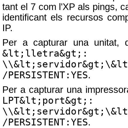
tant el 7 com l'XP als pings, c
identificant els recursos com
IP.
Per a capturar una unitat
&lt;lletra&gt;:
\\&lt;servidor&gt;\&lt
/PERSISTENT:YES
.
Per a capturar una impresso
LPT&lt;port&gt;:
\\&lt;servidor&gt;\&lt
/PERSISTENT:YES
.