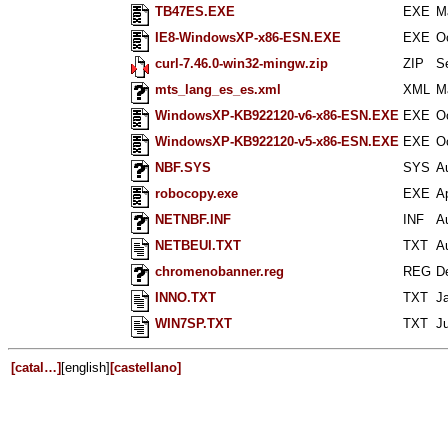
TB47ES.EXE
EXE
M
IE8-WindowsXP-x86-ESN.EXE
EXE
O
curl-7.46.0-win32-mingw.zip
ZIP
S
mts_lang_es_es.xml
XML
M
WindowsXP-KB922120-v6-x86-ESN.EXE
EXE
O
WindowsXP-KB922120-v5-x86-ESN.EXE
EXE
O
NBF.SYS
SYS
A
robocopy.exe
EXE
A
NETNBF.INF
INF
A
NETBEUI.TXT
TXT
A
chromenobanner.reg
REG
D
INNO.TXT
TXT
J
WIN7SP.TXT
TXT
Ju
[catal…]
[english]
[castellano]