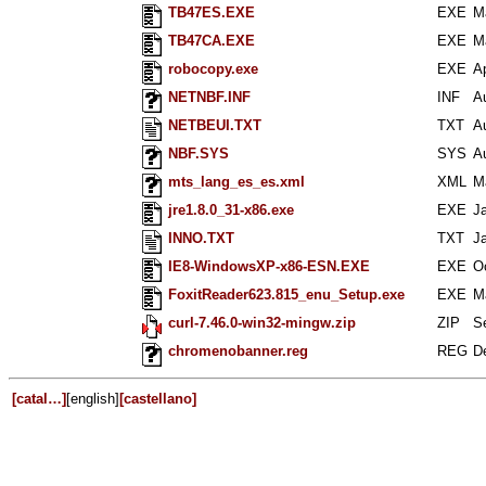
TB47ES.EXE
EXE
M
TB47CA.EXE
EXE
M
robocopy.exe
EXE
A
NETNBF.INF
INF
A
NETBEUI.TXT
TXT
A
NBF.SYS
SYS
A
mts_lang_es_es.xml
XML
M
jre1.8.0_31-x86.exe
EXE
J
INNO.TXT
TXT
J
IE8-WindowsXP-x86-ESN.EXE
EXE
O
FoxitReader623.815_enu_Setup.exe
EXE
M
curl-7.46.0-win32-mingw.zip
ZIP
S
chromenobanner.reg
REG
D
[catal…]
[english]
[castellano]