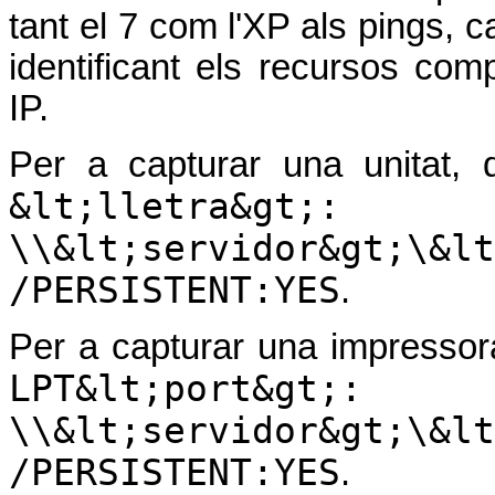
tant el 7 com l'XP als pings, c
identificant els recursos com
IP.
Per a capturar una unitat
&lt;lletra&gt;:
\\&lt;servidor&gt;\&lt
/PERSISTENT:YES
.
Per a capturar una impresso
LPT&lt;port&gt;:
\\&lt;servidor&gt;\&lt
/PERSISTENT:YES
.