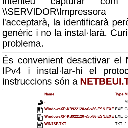
intenteu capturar com
\\SERVIDOR\Impressor
l'acceptarà, la identificarà pe
genèric i no la instal·larà. C
problema.
És convenient desactivar el
IPv4 i instal·lar-hi el pro
instruccions són a
NETBEUI.
Name
Type
M
..
M
WindowsXP-KB922120-v6-x86-ESN.EXE
EXE
O
WindowsXP-KB922120-v5-x86-ESN.EXE
EXE
O
WIN7SP.TXT
TXT
Ju