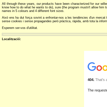
All through these years, our products have been characterized for our wil
know how to do what he wants to do), sure (the program mustn't allow him to
names in 5 colours and 4 different font sizes.
Això ens ha dut força sovint a enfrontar-nos a les tendències d'un mercat t
sense cookies i sense propagandes però pràctica, ràpida, amb tota la infor
Esperem ser-vos d'utilitat.
Localització: