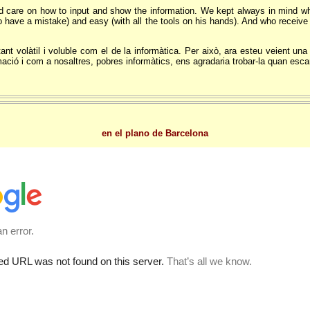
led care on how to input and show the information. We kept always in mind 
 have a mistake) and easy (with all the tools on his hands). And who receive t
ant volàtil i voluble com el de la informàtica. Per això, ara esteu veient una
mació i com a nosaltres, pobres informàtics, ens agradaria trobar-la quan esc
en el plano de Barcelona