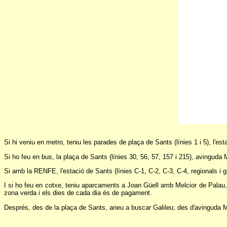
Si hi veniu en metro, teniu les parades de plaça de Sants (línies 1 i 5), l'estac
Si ho feu en bus, la plaça de Sants (línies 30, 56, 57, 157 i 215), avinguda M
Si amb la RENFE, l'estació de Sants (línies C-1, C-2, C-3, C-4, regionals i g
I si ho feu en cotxe, teniu aparcaments a Joan Güell amb Melcior de Palau,
zona verda i els dies de cada dia és de pagament.
Després, des de la plaça de Sants, aneu a buscar Galileu; des d'avinguda Mad