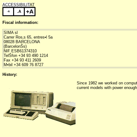
ACCESSIBILITAT
+A
.A
-A
Fiscal information:
SIMA sl
Carrer Ros‚s 65, entres•l 5a
08028 BARCELONA
(BarcelonŠs)
NIF ESB61374310
TelŠfon +34 93 490 1214
Fax +34 93 411 2609
M•bil +34 609 76 8727
History:
Since 1982 we worked on compute
current models with power enough