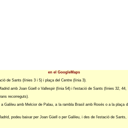
en el GoogleMaps
ió de Sants (línies 3 i 5) i plaça del Centre (línia 3).
adrid amb Joan Güell o Vallespir (línia 54) i l'estació de Sants (línies 32, 44, 
rans recorreguts).
 a Galileu amb Melcior de Palau, a la rambla Brasil amb Rosés o a la plaça 
rid, podeu baixar per Joan Güell o per Galileu, i des de l'estació de Sants, s