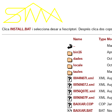
Clica
INSTALL.BAT
i selecciona desar a l'escriptori. Després clica dos co
Name
Type
Mo
..
Mar
bin16
Apr
dades
Oct
locale
Oct
taules
Mar
0044N07I.xml
XML
Aug
0056N07J.xml
XML
Aug
0056Q07E.xml
XML
Aug
0096N07F.xml
XML
Aug
BAIXAR.COP
COP
Jan
BAIXAR.BAT
BAT
Nov