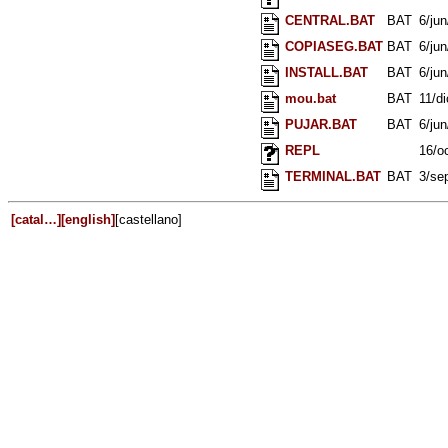
CENTRAL.BAT
BAT
6/ju
COPIASEG.BAT
BAT
6/ju
INSTALL.BAT
BAT
6/ju
mou.bat
BAT
11/d
PUJAR.BAT
BAT
6/ju
REPL
16/o
TERMINAL.BAT
BAT
3/se
[catal…]
[english]
[castellano]