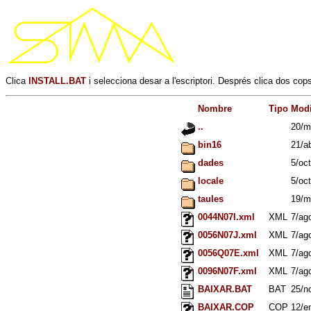
Clica
INSTALL.BAT
i selecciona desar a l'escriptori. Després clica dos co
Nombre
Tipo
Modi
..
20/m
bin16
21/a
dades
5/oc
locale
5/oc
taules
19/m
0044N07I.xml
XML
7/ag
0056N07J.xml
XML
7/ag
0056Q07E.xml
XML
7/ag
0096N07F.xml
XML
7/ag
BAIXAR.BAT
BAT
25/n
BAIXAR.COP
COP
12/e