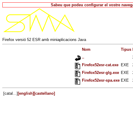
Sabeu que podeu configurar el vostre navega
Firefox versió 52 ESR amb miniaplicacions Java
Nom
Tipus
..
Firefox52esr-cat.exe
EXE
Firefox52esr-glg.exe
EXE
Firefox52esr-spa.exe
EXE
[catal…]
[english]
[castellano]