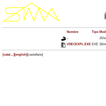
Nombre
Tipo
Modi
..
15/s
VDECEXPL.EXE
EXE
26/m
[catal…]
[english]
[castellano]